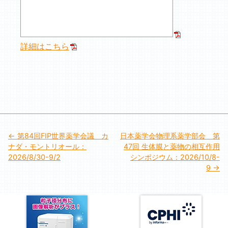
詳細はこちら
投
第84回FIP世界薬学会議 カ
日本薬学会物理系薬学部会 第
ナダ・モントリオール：
47回 生体膜と薬物の相互作用
稿
2026/8/30-9/2
シンポジウム：2026/10/8-
9
ナ
ビ
ゲ
ー