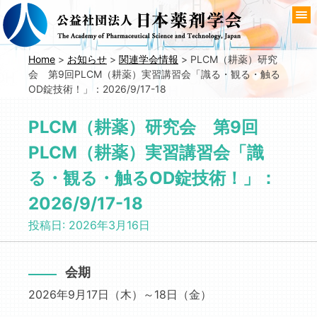
コ
ン
テ
ン
Home
>
お知らせ
>
関連学会情報
>
PLCM（耕薬）研究
会 第9回PLCM（耕薬）実習講習会「識る・観る・触る
ツ
OD錠技術！」：2026/9/17-18
へ
移
PLCM（耕薬）研究会 第9回
動
PLCM（耕薬）実習講習会「識
る・観る・触るOD錠技術！」：
2026/9/17-18
投稿日:
2026年3月16日
会期
2026年9月17日（木）～18日（金）