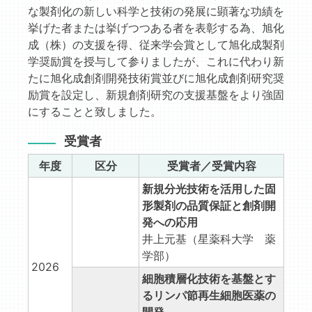
な製剤化の新しい科学と技術の発展に顕著な功績を
挙げた者または挙げつつある者を表彰する為、旭化
成（株）の支援を得、従来学会賞として旭化成製剤
学奨励賞を授与して参りましたが、これに代わり新
たに旭化成創剤開発技術賞並びに旭化成創剤研究奨
励賞を設定し、新規創剤研究の支援基盤をより強固
にすることと致しました。
受賞者
年度
区分
受賞者／受賞内容
新規分光技術を活用した固
形製剤の品質保証と創剤開
発への応用
井上元基（星薬科大学 薬
学部）
2026
細胞積層化技術を基盤とす
るリンパ節再生細胞医薬の