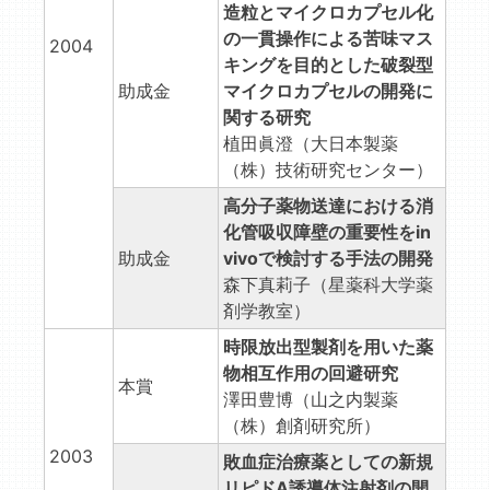
造粒とマイクロカプセル化
の一貫操作による苦味マス
2004
キングを目的とした破裂型
助成金
マイクロカプセルの開発に
関する研究
植田眞澄（大日本製薬
（株）技術研究センター）
高分子薬物送達における消
化管吸収障壁の重要性をin
助成金
vivoで検討する手法の開発
森下真莉子（星薬科大学薬
剤学教室）
時限放出型製剤を用いた薬
物相互作用の回避研究
本賞
澤田豊博（山之内製薬
（株）創剤研究所）
2003
敗血症治療薬としての新規
リピドA誘導体注射剤の開