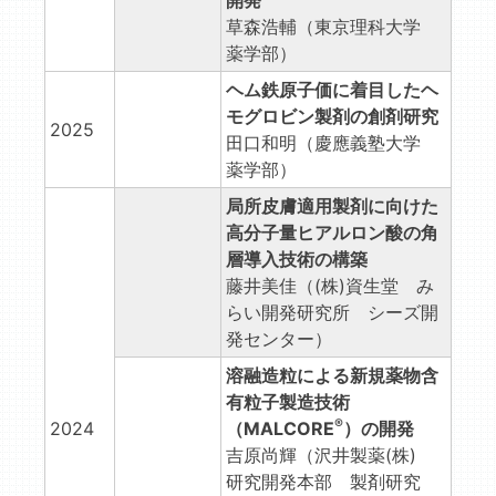
開発
草森浩輔（東京理科大学
薬学部）
ヘム鉄原子価に着目したヘ
モグロビン製剤の創剤研究
2025
田口和明（慶應義塾大学
薬学部）
局所皮膚適用製剤に向けた
高分子量ヒアルロン酸の角
層導入技術の構築
藤井美佳（(株)資生堂 み
らい開発研究所 シーズ開
発センター）
溶融造粒による新規薬物含
有粒子製造技術
®
2024
（MALCORE
）の開発
吉原尚輝（沢井製薬(株)
研究開発本部 製剤研究