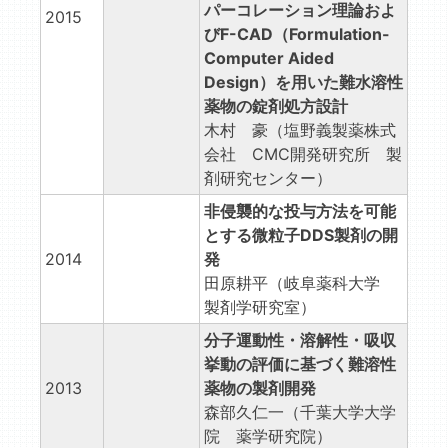
パーコレーション理論およ
2015
びF-CAD（Formulation-
Computer Aided
Design）を用いた難水溶性
薬物の錠剤処方設計
木村 豪（塩野義製薬株式
会社 CMC開発研究所 製
剤研究センター）
非侵襲的な投与方法を可能
とする微粒子DDS製剤の開
2014
発
田原耕平（岐阜薬科大学
製剤学研究室）
分子運動性・溶解性・吸収
挙動の評価に基づく難溶性
2013
薬物の製剤開発
森部久仁一（千葉大学大学
院 薬学研究院）