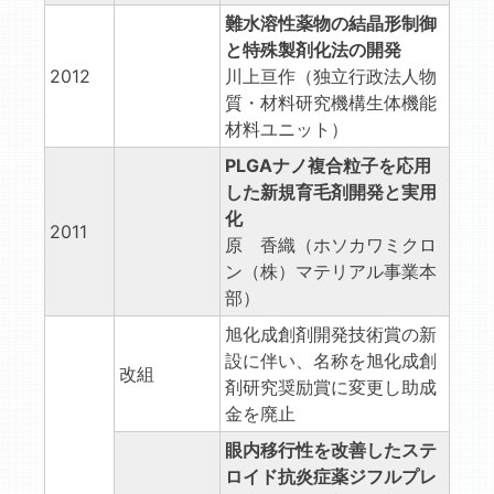
難水溶性薬物の結晶形制御
と特殊製剤化法の開発
2012
川上亘作（独立行政法人物
質・材料研究機構生体機能
材料ユニット）
PLGAナノ複合粒子を応用
した新規育毛剤開発と実用
化
2011
原 香織（ホソカワミクロ
ン（株）マテリアル事業本
部）
旭化成創剤開発技術賞の新
設に伴い、名称を旭化成創
改組
剤研究奨励賞に変更し助成
金を廃止
眼内移行性を改善したステ
ロイド抗炎症薬ジフルプレ