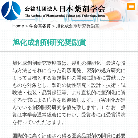
コ
ン
テ
ン
Home
>
学会賞各賞
>
旭化成創剤研究奨励賞
ツ
へ
旭化成創剤研究奨励賞
移
動
旭化成創剤研究奨励賞は、製剤の機能化、最適な投
与方法とそれに合った剤形開発、製剤の処方研究に
よって目標とする新規製剤の開発に顕著に貢献した
ものを対象とし、製剤の物性研究・設計・技術・試
験法・包装・品質保証等、より直接的に製剤化に資
する研究による応募を歓迎致します。（実用化が進
んでいる創剤開発研究を優先致します。）なお、授
賞は本学会通常総会にて行い、受賞者には受賞講演
を行っていただきます。
国際的に高く評価され得る医薬品製剤の開発に必要