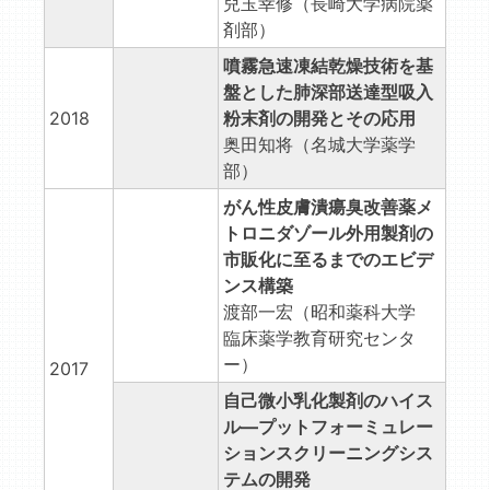
兒玉幸修（長崎大学病院薬
剤部）
噴霧急速凍結乾燥技術を基
盤とした肺深部送達型吸入
2018
粉末剤の開発とその応用
奥田知将（名城大学薬学
部）
がん性皮膚潰瘍臭改善薬メ
トロニダゾール外用製剤の
市販化に至るまでのエビデ
ンス構築
渡部一宏（昭和薬科大学
臨床薬学教育研究センタ
ー）
2017
自己微小乳化製剤のハイス
ル―プットフォーミュレー
ションスクリーニングシス
テムの開発