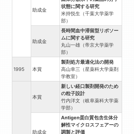
状態に関する研究
助成金
米持悦生（千葉大学薬学
部）
長時間血中滞留型リポソー
ムに関する研究
助成金
丸山一雄（帝京大学薬学
部）
製剤処方最適化法の開発
1995
本賞
高山幸三（星薬科大学薬剤
学教室）
新しい経口製剤開発のため
の粒子設計
本賞
竹内洋文（岐阜薬科大学薬
学部）
Antigen蛋白質包含生体分
解性マイクロスフェアーの
助成金
調製と評価