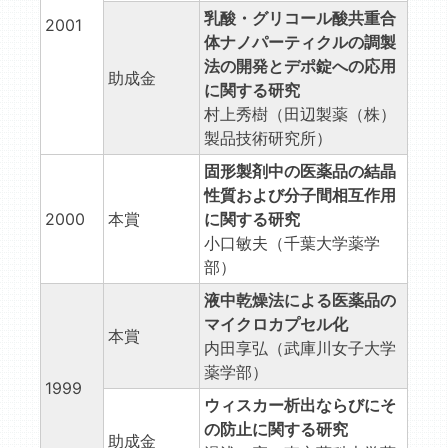
乳酸・グリコール酸共重合
2001
体ナノパーティクルの調製
法の開発とデポ錠への応用
助成金
に関する研究
村上秀樹（田辺製薬（株）
製品技術研究所）
固形製剤中の医薬品の結晶
性質および分子間相互作用
2000
本賞
に関する研究
小口敏夫（千葉大学薬学
部）
液中乾燥法による医薬品の
マイクロカプセル化
本賞
内田享弘（武庫川女子大学
薬学部）
1999
ウィスカー析出ならびにそ
の防止に関する研究
助成金