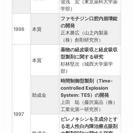
湯浅 宏（東京薬科大学薬
学部）
ファモチジン口腔内崩壊錠
の開発
1998
本賞
正木勝広（山之内製薬
（株）創剤研究所）
薬物の経皮吸収と経皮吸収
型製剤に関する研究
本賞
杉林堅次（城西大学薬学
部）
時間制御型製剤（Time-
controlled Explosion
助成金
System: TES）の開発
上田 聡（藤沢薬品（株）
工業化第一研究所）
1997
ピレノキシンを主成分とす
る老人性白内障治療点眼剤