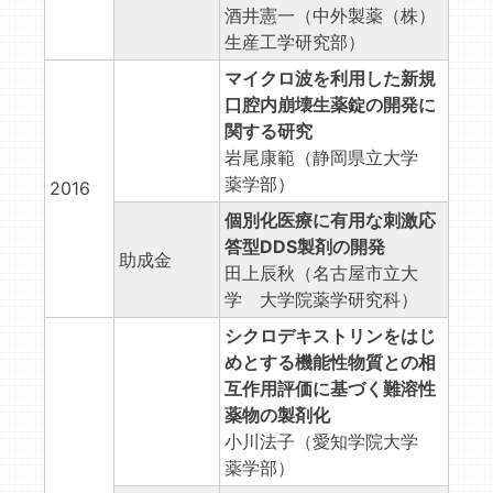
酒井憲一（中外製薬（株）
生産工学研究部）
マイクロ波を利用した新規
口腔内崩壊生薬錠の開発に
関する研究
岩尾康範（静岡県立大学
薬学部）
2016
個別化医療に有用な刺激応
答型DDS製剤の開発
助成金
田上辰秋（名古屋市立大
学 大学院薬学研究科）
シクロデキストリンをはじ
めとする機能性物質との相
互作用評価に基づく難溶性
薬物の製剤化
小川法子（愛知学院大学
薬学部）