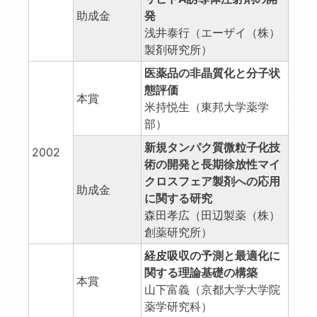
助成金
発
浅井泰行（エーザイ（株）
製剤研究所）
医薬品の非晶質化と分子状
態評価
本賞
米持悦生（東邦大学薬学
部）
新規タンパク質微粒子化技
2002
術の開発と長期徐放性マイ
クロスフェア製剤への応用
助成金
に関する研究
森田孝広（田辺製薬（株）
創薬研究所）
経皮吸収の予測と最適化に
関する理論基礎の構築
本賞
山下富義（京都大学大学院
薬学研究科）