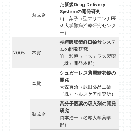
た新規Drug Delivery
Systemの開発研究
助成金
山口葉子（聖マリアンナ医
科大学難病治療研究センタ
ー）
持続吸収型経口徐放システ
ムの開発研究
2005
本賞
迫 和博（アステラス製薬
（株）開発本部）
シュガーレス薄層糖衣錠の
開発
本賞
大森真治（武田薬品工業
（株）ヘルスケア研究所）
高分子医薬の吸入剤の開発
研究
助成金
岡本浩一（名城大学薬学
部）