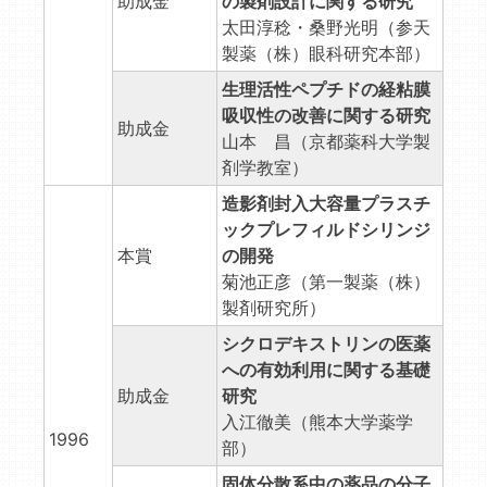
助成金
の製剤設計に関する研究
太田淳稔・桑野光明（参天
製薬（株）眼科研究本部）
生理活性ペプチドの経粘膜
吸収性の改善に関する研究
助成金
山本 昌（京都薬科大学製
剤学教室）
造影剤封入大容量プラスチ
ックプレフィルドシリンジ
本賞
の開発
菊池正彦（第一製薬（株）
製剤研究所）
シクロデキストリンの医薬
への有効利用に関する基礎
助成金
研究
入江徹美（熊本大学薬学
1996
部）
固体分散系中の薬品の分子