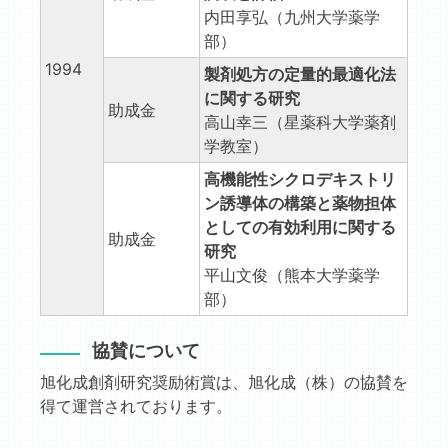
内田享弘（九州大学薬学
部）
1994
製剤処方の定量的最適化法
に関する研究
助成金
高山幸三（星薬科大学薬剤
学教室）
高機能性シクロデキストリ
ン誘導体の構築と薬物担体
としての有効利用に関する
助成金
研究
平山文俊（熊本大学薬学
部）
協賛について
旭化成創剤研究奨励術賞は、旭化成（株）の協賛を
得て運営されております。