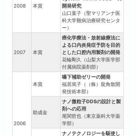
2008
本賞
開発研究
山口葉子（聖マリアンナ医
科大学難病治療研究センタ
ー）
癌化学療法・放射線療法に
よる口内炎発症予防を目的
2007
本賞
とした口腔内用製剤の開発
花輪剛久（山梨大学医学部
付属病院薬剤部）
嚥下補助ゼリーの開発
本賞
福居篤子（（株）龍角散開
発技術本部）
ナノ微粒子DDSの設計と製
剤への応用
助成金
尾関哲也（東京薬科大学薬
2006
学部）
ナノテクノロジーを駆使し