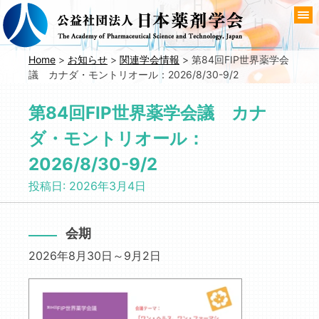
コ
ン
テ
ン
Home
>
お知らせ
>
関連学会情報
>
第84回FIP世界薬学会
議 カナダ・モントリオール：2026/8/30-9/2
ツ
へ
第84回FIP世界薬学会議 カナ
移
動
ダ・モントリオール：
2026/8/30-9/2
投稿日:
2026年3月4日
会期
2026年8月30日～9月2日