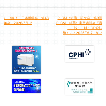
投
（終了）日本膜学会 第48
PLCM（耕薬）研究会 第9回
年会：2026/6/1-2
PLCM（耕薬）実習講習会「識
稿
る・観る・触るOD錠技
術！」：2026/9/17-18
ナ
ビ
ゲ
ー
シ
ョ
ン