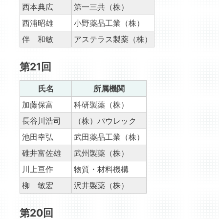
西本典広
第一三共（株）
西浦昭雄
小野薬品工業（株）
伴 和敏
アステラス製薬（株）
第21回
氏名
所属機関
加藤保富
科研製薬（株）
長谷川浩司
（株）パウレック
池田幸弘
武田薬品工業（株）
碓井富佐雄
武州製薬（株）
川上亘作
物質・材料機構
柳 敏宏
沢井製薬（株）
第20回