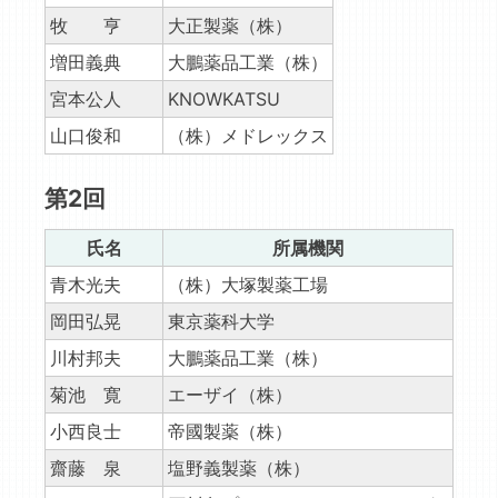
牧 亨
大正製薬（株）
増田義典
大鵬薬品工業（株）
宮本公人
KNOWKATSU
山口俊和
（株）メドレックス
第2回
氏名
所属機関
青木光夫
（株）大塚製薬工場
岡田弘晃
東京薬科大学
川村邦夫
大鵬薬品工業（株）
菊池 寛
エーザイ（株）
小西良士
帝國製薬（株）
齋藤 泉
塩野義製薬（株）