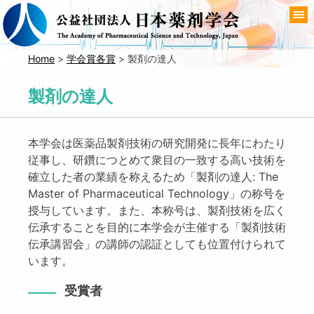
コ
ン
テ
ン
Home
>
学会賞各賞
>
製剤の達人
ツ
へ
製剤の達人
移
動
本学会は医薬品製剤技術の研究開発に長年にわたり
従事し、研鑽につとめて衆目の一致する高い技術を
確立した者の業績を称えるため「製剤の達人: The
Master of Pharmaceutical Technology」の称号を
授与しています。また、本称号は、製剤技術を広く
伝承することを目的に本学会が主催する「製剤技術
伝承講習会」の講師の認証としても位置付けられて
います。
受賞者