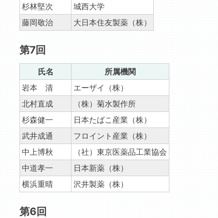
杉林堅次
城西大学
藤岡敬治
大日本住友製薬（株）
第7回
氏名
所属機関
岩本 清
エーザイ（株）
北村直成
（株）菊水製作所
杉森健一
日本たばこ産業（株）
武井成通
フロイント産業（株）
中上博秋
（社）東京医薬品工業協会
中道孝一
日本新薬（株）
横浜重晴
沢井製薬（株）
第6回