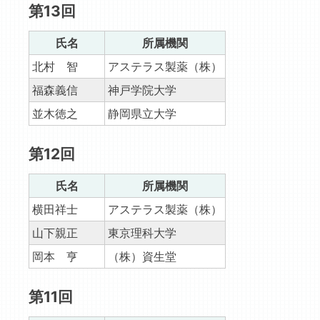
第13回
氏名
所属機関
北村 智
アステラス製薬（株）
福森義信
神戸学院大学
並木徳之
静岡県立大学
第12回
氏名
所属機関
横田祥士
アステラス製薬（株）
山下親正
東京理科大学
岡本 亨
（株）資生堂
第11回