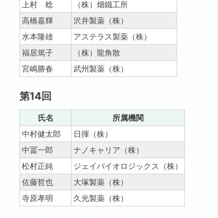
上村 稔
（株）畑鐵工所
高橋嘉輝
沢井製薬（株）
水本隆雄
アステラス製薬（株）
福居篤子
（株）龍角散
宮嶋勝春
武州製薬（株）
第14回
氏名
所属機関
中村健太郎
日揮（株）
中冨一郎
ナノキャリア（株）
松村正純
ジェイバイオロジックス（株）
佐藤哲也
大塚製薬（株）
寺原孝明
久光製薬（株）