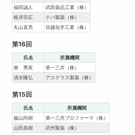
福田誠人
武田薬品工業（株）
根岸宗広
テバ製薬（株）
丸山直亮
信越化学工業（株）
第16回
氏名
所属機関
南 秀実
第一三共（株）
清水隆弘
アステラス製薬（株）
第15回
氏名
所属機関
脇山尚樹
第一三共プロファーマ（株）
山田昌樹
武州製薬（株）