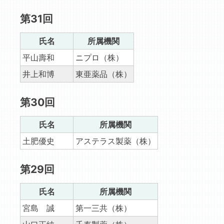
第31回
氏名
所属機関
平山壽和
ニプロ（株）
井上和博
東亜薬品（株）
第30回
氏名
所属機関
土肥優史
アステラス製薬（株）
第29回
氏名
所属機関
宮島 誠
第一三共（株）