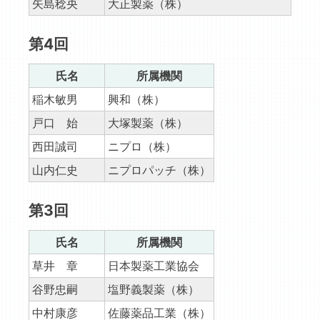
矢島稔央
大正製薬（株）
第4回
氏名
所属機関
稲木敏男
興和（株）
戸口 始
大塚製薬（株）
西田誠司
ニプロ（株）
山内仁史
ニプロパッチ（株）
第3回
氏名
所属機関
草井 章
日本製薬工業協会
谷野忠嗣
塩野義製薬（株）
中村康彦
佐藤薬品工業（株）