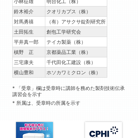
小林征雄
明台化工（株）
鈴木裕介
クオリカプス（株）
対馬勇禧
（有）アサクサ錠剤研究所
土田拓生
創包工学研究会
平井真一郎
テイカ製薬（株）
槙野 正
京都薬品工業（株）
三宅康夫
千代田化工建設（株）
横山豊和
ホソカワミクロン（株）
* 「受章」欄は受章時に講師を務めた製剤技術伝承
講習会を示す
* 所属は、受章時の所属を示す