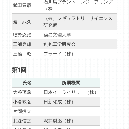
石川島プラントエンジニアリング
武田豊彦
（株）
（有）レギュラトリーサイエンス
秦 武久
研究所
牧野悠治
徳島文理大学
三浦秀雄
創包工学研究会
三輪 昭
プラード（株）
第1回
氏名
所属機関
大谷茂義
日本イーライリリー（株）
小倉敏弘
日新化成（株）
片岡捷夫
北森信之
沢井製薬（株）