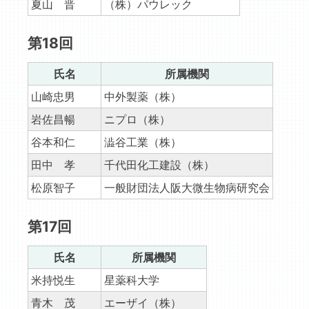
夏山 晋
（株）パウレック
第18回
氏名
所属機関
山崎忠男
中外製薬（株）
岩佐昌暢
ニプロ（株）
谷本和仁
澁谷工業（株）
田中 孝
千代田化工建設（株）
松原智子
一般財団法人阪大微生物病研究会
第17回
氏名
所属機関
米持悦生
星薬科大学
青木 茂
エーザイ（株）