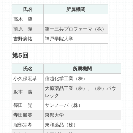
氏名
所属機関
高木 肇
前原 隆
第一三共プロファーマ（株）
吉野廣祐
神戸学院大学
第5回
氏名
所属機関
小久保宏恭
信越化学工業（株）
大原薬品工業（株）、（株）パウ
坂本 浩
レック
篠田 晃
サンノーバ（株）
寺田勝英
東邦大学
服部宗孝
東和薬品（株）