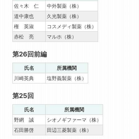
佐々木 仁
中外製薬（株）
道中康也
久光製薬（株）
権 英淑
コスメディ製薬（株）
赤松 亮
マルホ（株）
第26回前編
氏名
所属機関
川崎英典
塩野義製薬（株）
第25回
氏名
所属機関
野網 誠
シオノギファーマ（株）
石田勝啓
田辺三菱製薬（株）