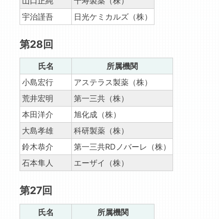
山口正純
千寿製薬（株）
宇治謹吾
日光ケミカルズ（株）
第28回
氏名
所属機関
小島宏行
アステラス製薬（株）
荒井宏明
第一三共（株）
本田洋介
旭化成（株）
大島孝雄
科研製薬（株）
鈴木恭介
第一三共RDノバーレ（株）
石本隼人
エーザイ（株）
第27回
氏名
所属機関