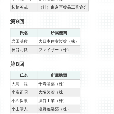
柘植英哉
（社）東京医薬品工業協会
第9回
氏名
所属機関
岩田基数
大日本住友製薬（株）
神谷明良
ファイザー（株）
第8回
氏名
所属機関
大鳥 聡
千寿製薬（株）
小富正昭
大塚製薬（株）
小久保護
澁谷工業（株）
小山靖人
塩野義製薬（株）