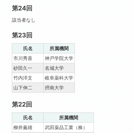
第24回
該当者なし
第23回
氏名
所属機関
市川秀喜
神戸学院大学
砂田久一
名城大学
竹内洋文
岐阜薬科大学
山下伸二
摂南大学
第22回
氏名
所属機関
柳井薫雄
武田薬品工業（株）