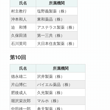
氏名
所属機関
村主教行
塩野義製薬（株）
沖本和人
東和薬品（株）
迫 和博
アステラス製薬（株）
久保田清
第一三共（株）
石川英司
大日本住友製薬（株）
第10回
氏名
所属機関
德永雄二
沢井製薬（株）
片山博仁
バイエル薬品（株）
肥後成人
久光製薬（株）
堀沢栄次郎
マルホ（株）
中田雄一郎
参天製薬（株）