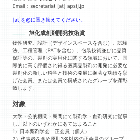
Email：secretariat [at] apstj.jp
[at]を@に置き換えてください。
旭化成創剤開発技術賞
物性研究、設計（デザインスペースを含む）、試験
法、工程管理（PATを含む）、包装技術並びに品質
保証等の、製剤の実用化に関する領域において、国
際的に高く評価され得る医薬品製剤の開発に必要な
製剤化の新しい科学と技術の発展に顕著な功績を挙
げた会員、または会員で構成されたグループを顕彰
致します。
対象
大学・公的機関・民間にて製剤学・創剤研究に従事
し、以下のいずれかにあてはまること
1）日本薬剤学会 正会員（個人）
2）代表者を含め原則3名以内の正会員のグループ