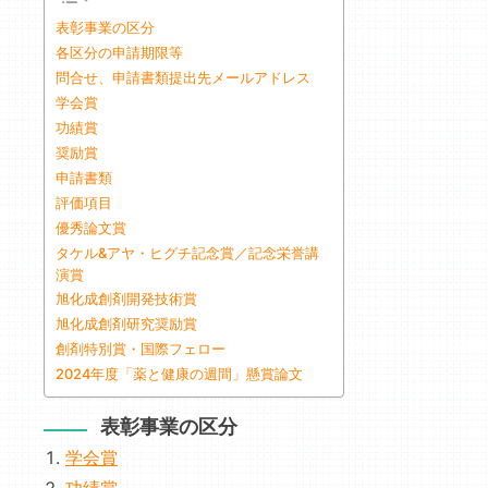
表彰事業の区分
各区分の申請期限等
問合せ、申請書類提出先メールアドレス
学会賞
功績賞
奨励賞
申請書類
評価項目
優秀論文賞
タケル&アヤ・ヒグチ記念賞／記念栄誉講
演賞
旭化成創剤開発技術賞
旭化成創剤研究奨励賞
創剤特別賞・国際フェロー
2024年度「薬と健康の週間」懸賞論文
表彰事業の区分
学会賞