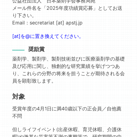
公益社団法人 日本薬剤学会事務局宛
メール件名を「2025年度功績賞応募」としてお送
り下さい。
Email：secretariat [at] apstj.jp
[at]を@に置き換えてください。
奨励賞
薬剤学、製剤学、製剤技術並びに医療薬剤学の基礎
及び応用に関し、独創的な研究業績を挙げつつあ
り、これらの分野の将来を担うことが期待される会
員を顕彰致します。
対象
受賞年度の4月1日に満40歳以下の正会員／自他薦
不問
但しライフイベント(出産休暇、育児休暇、介護休
暇)や激甚な災害等不測の事態等で、研究期間の中