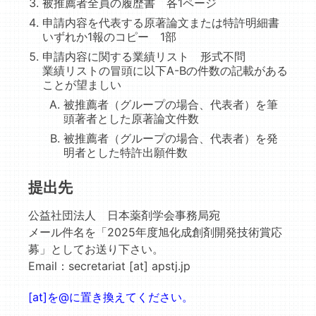
被推薦者全員の履歴書 各1ページ
申請内容を代表する原著論文または特許明細書
いずれか1報のコピー 1部
申請内容に関する業績リスト 形式不問
業績リストの冒頭に以下A-Bの件数の記載がある
ことが望ましい
被推薦者（グループの場合、代表者）を筆
頭著者とした原著論文件数
被推薦者（グループの場合、代表者）を発
明者とした特許出願件数
提出先
公益社団法人 日本薬剤学会事務局宛
メール件名を「2025年度旭化成創剤開発技術賞応
募」としてお送り下さい。
Email：secretariat [at] apstj.jp
[at]を@に置き換えてください。