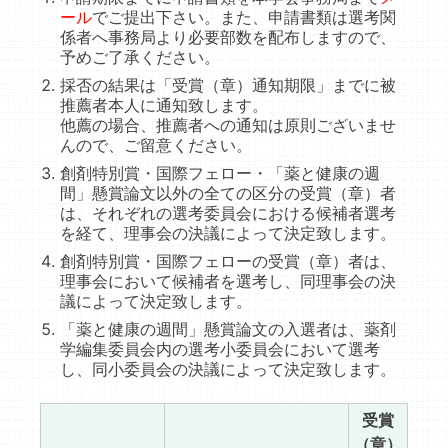
ール
でご提出下さい。また、申請書類は選考関
係者へ事務局より必要部数を配布しますので、
予めご了承ください。
採否の結果は「受賞（章）通知期限」までに被
推薦者本人に通知致します。
他薦の場合、推薦者への通知は原則ございませ
んので、ご留意ください。
創剤特別賞・国際フェロー・「薬と健康の週
間」懸賞論文以外の全ての区分の受賞（章）者
は、それぞれの選考委員会における候補者選考
を経て、理事会の決議によって決定致します。
創剤特別賞・国際フェローの受賞（章）者は、
理事会において候補者を選考し、同理事会の決
議によって決定致します。
「薬と健康の週間」懸賞論文の入選者は、薬剤
学編集委員会内の選考小委員会において選考
し、同小委員会の決議によって決定致します。
受賞
（章）