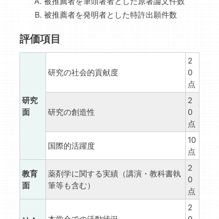
被推薦者を筆頭著者とした原著論文件数
被推薦者を発明者とした特許出願件数
評価項目
2
研究の社会的貢献度
0
点
研究
2
面
研究の創造性
0
点
10
国際的活躍度
点
2
教育
薬剤学に関する実績（講演・教科書執
0
面
筆等も含む）
点
2