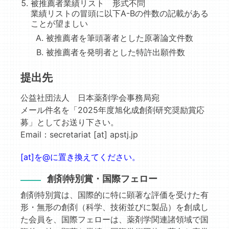
被推薦者業績リスト 形式不問
業績リストの冒頭に以下A-Bの件数の記載がある
ことが望ましい
被推薦者を筆頭著者とした原著論文件数
被推薦者を発明者とした特許出願件数
提出先
公益社団法人 日本薬剤学会事務局宛
メール件名を「2025年度旭化成創剤研究奨励賞応
募」としてお送り下さい。
Email：secretariat [at] apstj.jp
[at]を@に置き換えてください。
創剤特別賞・国際フェロー
創剤特別賞は、国際的に特に顕著な評価を受けた有
形・無形の創剤（科学、技術並びに製品）を創成し
た会員を、国際フェローは、薬剤学関連諸領域で国