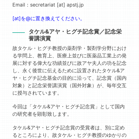
Email：secretariat [at] apstj.jp
[at]を@に置き換えてください。
タケル&アヤ・ヒグチ記念賞／記念栄
誉講演賞
故タケル・ヒグチ教授の薬剤学・製剤学分野におけ
る学問上、教育上、医療上並びに医薬品工業上の発
展に対する偉大な功績並びに故アヤ夫人の功を記念
し、永く後世に伝えるために設置されたタケル&ア
ヤ・ヒグチ記念基金の目的に沿って、記念賞（国内
対象）と記念栄誉講演賞（国外対象）が、毎年交互
に授与されています。
今回は「タケル&アヤ・ヒグチ記念賞」として国内
の研究者を顕彰致します。
タケル&アヤ・ヒグチ記念賞の受賞者は、別に定め
るところにより、故タケル・ヒグチ教授のゆかりの