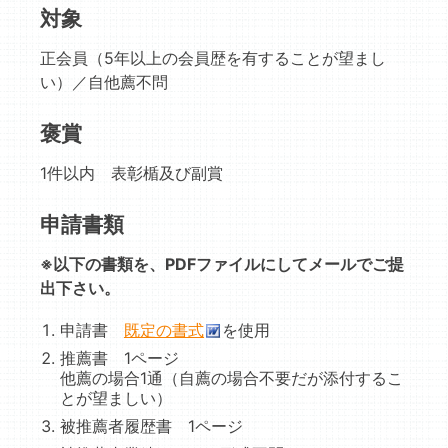
対象
正会員（5年以上の会員歴を有することが望まし
い）／自他薦不問
褒賞
1件以内 表彰楯及び副賞
申請書類
※以下の書類を、PDFファイルにしてメールでご提
出下さい。
申請書
既定の書式
を使用
推薦書 1ページ
他薦の場合1通（自薦の場合不要だが添付するこ
とが望ましい）
被推薦者履歴書 1ページ