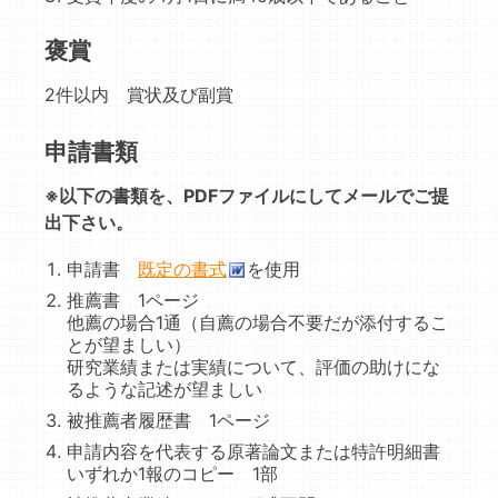
褒賞
2件以内 賞状及び副賞
申請書類
※以下の書類を、PDFファイルにしてメールでご提
出下さい。
申請書
既定の書式
を使用
推薦書 1ページ
他薦の場合1通（自薦の場合不要だが添付するこ
とが望ましい）
研究業績または実績について、評価の助けにな
るような記述が望ましい
被推薦者履歴書 1ページ
申請内容を代表する原著論文または特許明細書
いずれか1報のコピー 1部