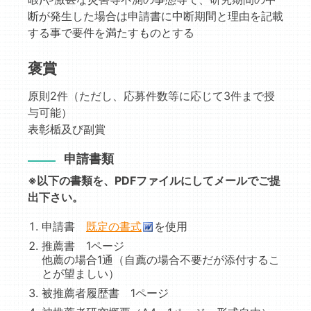
断が発生した場合は申請書に中断期間と理由を記載
する事で要件を満たすものとする
褒賞
原則2件（ただし、応募件数等に応じて3件まで授
与可能）
表彰楯及び副賞
申請書類
※以下の書類を、PDFファイルにしてメールでご提
出下さい。
申請書
既定の書式
を使用
推薦書 1ページ
他薦の場合1通（自薦の場合不要だが添付するこ
とが望ましい）
被推薦者履歴書 1ページ