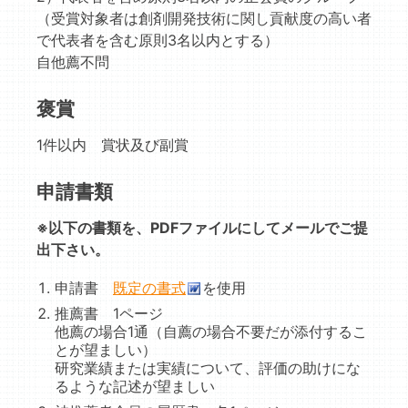
（受賞対象者は創剤開発技術に関し貢献度の高い者
で代表者を含む原則3名以内とする）
自他薦不問
褒賞
1件以内 賞状及び副賞
申請書類
※以下の書類を、PDFファイルにしてメールでご提
出下さい。
申請書
既定の書式
を使用
推薦書 1ページ
他薦の場合1通（自薦の場合不要だが添付するこ
とが望ましい）
研究業績または実績について、評価の助けにな
るような記述が望ましい