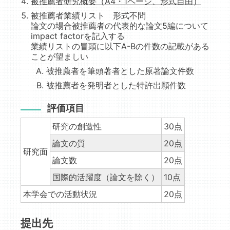
被推薦者研究概要（A4・1ページ、形式自由）
被推薦者業績リスト 形式不問
論文の場合被推薦者の代表的な論文5編について
impact factorを記入する
業績リストの冒頭に以下A-Bの件数の記載がある
ことが望ましい
被推薦者を筆頭著者とした原著論文件数
被推薦者を発明者とした特許出願件数
評価項目
研究の創造性
30点
論文の質
20点
研究面
論文数
20点
国際的活躍度（論文を除く）
10点
本学会での活動状況
20点
提出先