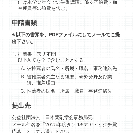
には本学会年会での栄誉講演に係る宿泊費・航
空運賃等の旅費を含む）
申請書類
※以下の書類を、PDFファイルにしてメールでご提
出下さい。
推薦書 形式不問
以下A-Cを全て含むこととする
被推薦者の氏名・所属・職名・事務連絡先
被推薦者の主たる経歴、研究分野及び業
績、推薦理由
推薦者の氏名・所属・職名・事務連絡先
提出先
公益社団法人 日本薬剤学会事務局宛
メール件名を「2025年度タケル&アヤ・ヒグチ賞
応募」としてお送り下さい。