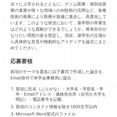
次々に上市されるとともに、ゲノム医療・個別化医
療の進展や様々な領域へのAI技術の活用など、各種
技術の発展により医療が急速に進歩し、高度化して
います。このような状況において、薬学部の卒業生
はどのような貢献ができるでしょうか。将来自分が
なりたい理想の姿を想定し、現在、薬学生の立場か
ら具体的な意見や独創的なアイディアを論文にまと
めてください。
応募要領
前項のテーマを題名に以下書式で作成した論文を、
Email添付で本学会事務局に提出
冒頭に氏名（ふりがな）・大学名・学部名・学
年・Emailアドレス・連絡先住所（自宅か大学を
明記）・電話番号を記載
冒頭のコンタクト情報を除き1,600文字以内
Microsoft Word形式のファイル