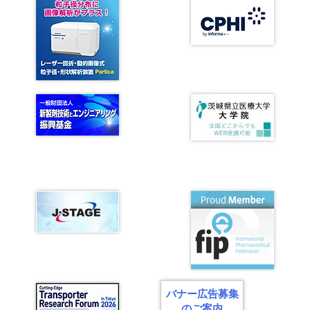
ビ
ゲ
ー
シ
ョ
ン
バナー広告募集
のご案内