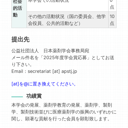
本学会での活動状況
0
社会
点
的活
動
その他の活動状況（国の委員会、他学
10
会役員、公共的活動など）
点
提出先
公益社団法人 日本薬剤学会事務局宛
メール件名を「2025年度学会賞応募」としてお送
り下さい。
Email：secretariat [at] apstj.jp
[at]を@に置き換えてください。
功績賞
本学会の発展、薬剤学教育の発展、薬剤学、製剤
学、製剤技術並びに医療薬剤学の振興のいずれかに
関し、顕著な貢献を行った会員を顕彰致します。