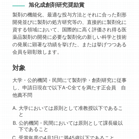
旭化成創剤研究奨励賞
製剤の機能化、最適な投与方法とそれに合った剤形
開発並びに製剤の処方研究等の、直接的に製剤化に
資する領域において、国際的に高く評価され得る医
薬品製剤の開発に必要な製剤化の新しい科学と技術
の発展に顕著な功績を挙げた、または挙げつつある
会員を顕彰致します。
対象
大学・公的機関・民間にて製剤学・創剤研究に従事
し、申請日現在で以下A-C全てを満たす正会員 自
他薦不問
大学においては原則として准教授以下であるこ
と
公的機関・民間においては原則として課長級以
下であること
受賞年度の4月1日に満45歳以下であること