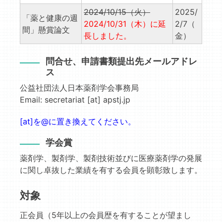
2024/10/15（火）
2025/
「薬と健康の週
2024/10/31（木）に延
2/7（
間」懸賞論文
長しました。
金）
問合せ、申請書類提出先メールアドレ
ス
公益社団法人日本薬剤学会事務局
Email: secretariat [at] apstj.jp
[at]を@に置き換えてください。
学会賞
薬剤学、製剤学、製剤技術並びに医療薬剤学の発展
に関し卓抜した業績を有する会員を顕彰致します。
対象
正会員（5年以上の会員歴を有することが望まし