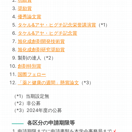
功績賞
奨励賞
優秀論文賞
タケル&アヤ・ヒグチ記念栄誉講演賞
（*1）
タケル&アヤ・ヒグチ記念賞
旭化成創剤開発技術賞
旭化成創剤研究奨励賞
製剤の達人（*2）
創剤特別賞
国際フェロー
「薬と健康の週間」懸賞論文
（*3）
（*1）当期設定無
（*2）非公募
（*3）2024年度の公募
各区分の申請期限等
申請期限までに申請書類を本学会事務局まで
メ