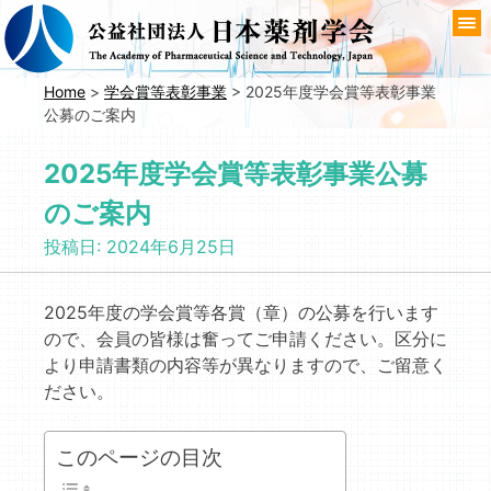
コ
ン
テ
ン
Home
>
学会賞等表彰事業
>
2025年度学会賞等表彰事業
公募のご案内
ツ
へ
2025年度学会賞等表彰事業公募
移
動
のご案内
投稿日:
2024年6月25日
2025年度の学会賞等各賞（章）の公募を行います
ので、会員の皆様は奮ってご申請ください。区分に
より申請書類の内容等が異なりますので、ご留意く
ださい。
このページの目次