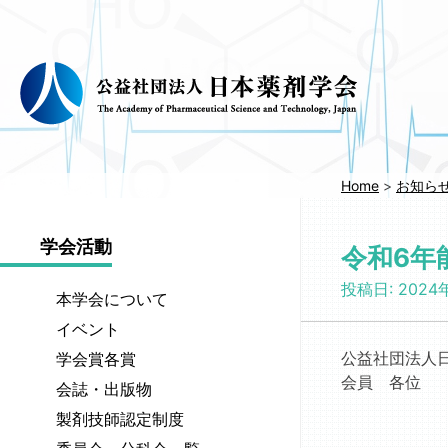
コ
ン
テ
ン
ツ
へ
移
動
Home
>
お知ら
学会活動
令和6年
投稿日:
2024
本学会について
執
イベント
行
開
公益社団法人
学会賞各賞
部
催
会員 各位
公
会誌・出版物
会
中
募
長
学
／
製剤技師認定制度
案
メ
会
開
認
内