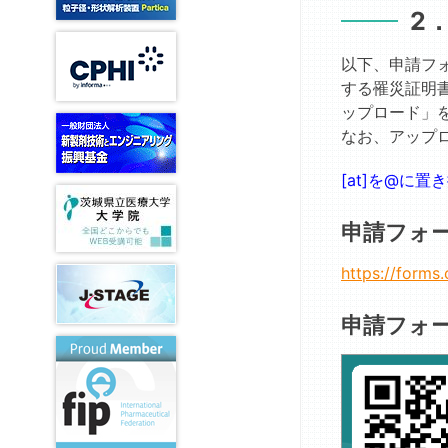
会
2
記
ミ
剤
記
試
定
「薬
事
ナ
FG
念
験
款・
剤
ー
栄
会
以下、申請フ
細
核
サ
学」
誉
告
製
則・
酸・
する罹災証明
ン
投
講
剤
規
遺
「薬
プ
ップロード」
稿
演
技
程
伝
と
ル
なお、アップロー
論
賞
術
類
子
健
お
文
伝
医
T.
康
よ
審
[at]を@に
承
薬
&
の
び
査
講
FG
A.
週
過
委
申請フォー
習
ヒ
間」
去
薬
員
会
グ
懸
の
物
会
https://forms
チ
賞
製
問
相
広
記
論
剤
題
互
報
念
文
技
例
申請フォ
作
委
賞
審
術
用・
員
査
伝
個
旭
会
結
承
別
化
制
果
実
化
成
度
習
医
創
ご
改
講