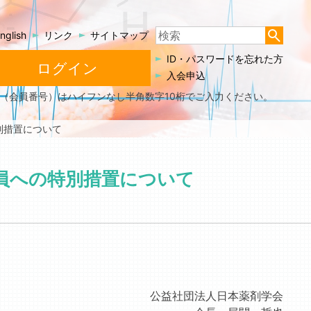
検
nglish
リンク
サイトマップ
索
ID・パスワードを忘れた方
ログイン
結
入会申込
果:
ID（会員番号）はハイフンなし半角数字10桁でご入力ください。
%s
別措置について
員への特別措置について
公益社団法人日本薬剤学会