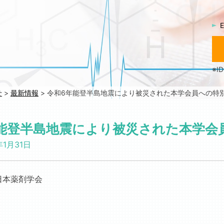
E
※
せ
>
最新情報
>
令和6年能登半島地震により被災された本学会員への特
能登半島地震により被災された本学会
年1月31日
日本薬剤学会