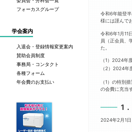
委員会・分科会一覧
ッ
誌
催
定
薬
国
セ
「薬
フォーカスグループ
予
製
令和6年能登
師
際
ー
剤
定
経
剤
メ
標
様には謹んで
ジ
学」
／
口
技
ダ
準
最
終
歴
公
吸
師
学会案内
ル
医
令和6年1月
新
了
代
式
収
一
薬
学
員（正会員、
号
し
会
英
FG
覧
分
入退会・登録情報変更案内
会
の
た
長
た。
文
経
製
業
賞
目
イ
一
誌”JDDST”
賛助会員制度
皮
剤
推
次
ベ
覧
（1）
2024
功
出
投
技
進
事務局・コンタクト
ン
績
若
年
版
与
（2）
2024
師
委
ト
個
賞
各種フォーム
手
次
物
製
認
員
一
人
研
報
剤
奨
定
年会費のお支払い
（1）の特別措
会
覧
情
究
告・
FG
励
制
の会費に充当
「薬
報・
者
年
計
賞
度
経
剤
著
紹
会
画
に
肺
T.
学」
作
介
1
製
つ
総
経
&
編
権
グ
剤・
い
会
鼻
A.
集
ラ
創
て
議
投
ヒ
2024年2月1
委
ビ
剤
事
与
グ
認
員
ア
セ
録
製
チ
定