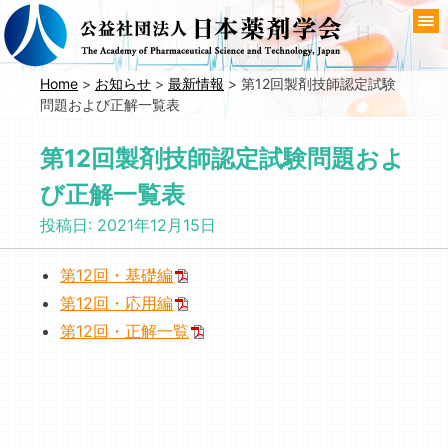
コ
ン
テ
ン
Home
>
お知らせ
>
最新情報
>
第12回製剤技師認定試験
問題および正解一覧表
ツ
へ
第12回製剤技師認定試験問題およ
移
動
び正解一覧表
投稿日:
2021年12月15日
第12回・基礎編
第12回・応用編
第12回・正解一覧