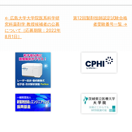
投
広島大学大学院医系科学研
第12回製剤技師認定試験合格
究科薬剤学 教授候補者の公募
者受験番号一覧
稿
について［応募期限：2022年
8月1日］
ナ
ビ
ゲ
ー
シ
ョ
ン