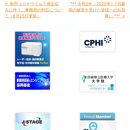
投
新型コロナウイルス感染拡
*** 令和2年（2020年）7月豪
大に伴う、事務局の対応につい
雨の被害を受けた皆様へのお見
稿
て（6月25日更新）
舞い ***
ナ
ビ
ゲ
ー
シ
ョ
ン