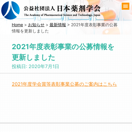
コ
ン
テ
ン
Home
>
お知らせ
>
最新情報
>
2021年度表彰事業の公募
情報を更新しました
ツ
へ
2021年度表彰事業の公募情報を
移
動
更新しました
投稿日:
2020年7月1日
2021年度学会賞等表彰事業公募のご案内はこちら