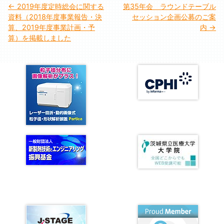
投
2019年度定時総会に関する
第35年会 ラウンドテーブル
資料（2018年度事業報告・決
セッション企画公募のご案
稿
算、2019年度事業計画・予
内
算）を掲載しました
ナ
ビ
ゲ
ー
シ
ョ
ン