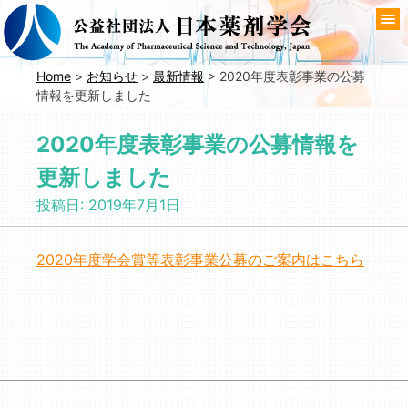
コ
ン
テ
ン
Home
>
お知らせ
>
最新情報
>
2020年度表彰事業の公募
情報を更新しました
ツ
へ
2020年度表彰事業の公募情報を
移
動
更新しました
投稿日:
2019年7月1日
2020年度学会賞等表彰事業公募のご案内はこちら