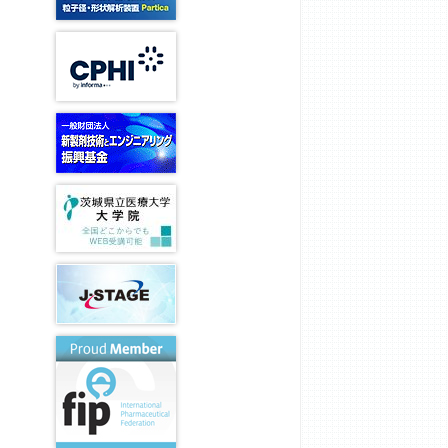
会
記
ミ
剤
記
試
定
「薬
事
ナ
FG
念
験
款・
剤
ー
栄
会
細
核
サ
学」
誉
告
製
則・
酸・
ン
投
講
剤
規
遺
「薬
プ
稿
演
技
程
伝
と
ル
論
賞
術
類
子
健
お
文
伝
医
T.
康
よ
審
承
薬
&
の
び
査
講
FG
A.
週
過
委
習
ヒ
間」
去
薬
員
会
グ
懸
の
物
会
チ
賞
製
問
相
広
記
論
剤
題
互
報
念
文
技
例
作
委
賞
審
術
用・
員
査
伝
個
旭
会
結
承
別
化
制
果
実
化
成
度
習
医
創
ご
改
講