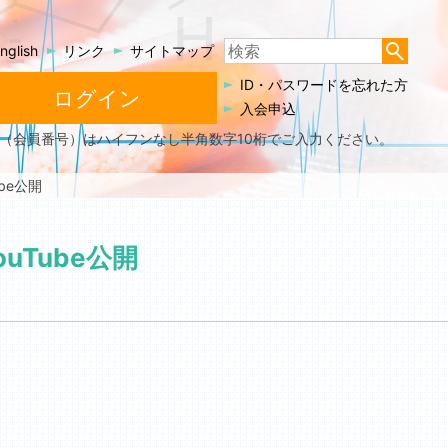
検
nglish
リンク
サイトマップ
索
ID・パスワードを忘れた方
ログイン
結
入会申込
果:
ID（会員番号）はハイフンなし半角数字10桁でご入力ください。
%s
be公開
Tube公開