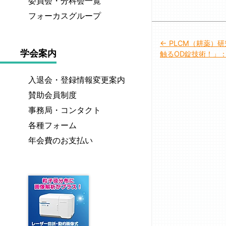
委員会・分科会一覧
ッ
誌
催
定
薬
国
セ
「薬
フォーカスグループ
予
製
師
際
ー
剤
定
経
剤
メ
標
ジ
学」
／
口
技
投
PLCM（耕薬）
ダ
準
最
終
歴
公
吸
師
学会案内
触るOD錠技術！」：20
ル
医
新
了
稿
代
式
収
一
薬
学
号
し
会
英
FG
覧
ナ
分
入退会・登録情報変更案内
会
の
た
長
文
経
製
業
賞
目
イ
一
ビ
誌”JDDST”
賛助会員制度
皮
剤
推
次
ベ
覧
功
出
投
技
ゲ
進
事務局・コンタクト
ン
績
若
年
版
与
師
委
ト
個
ー
賞
各種フォーム
手
次
物
製
認
員
一
人
研
報
剤
奨
定
年会費のお支払い
シ
会
覧
情
究
告・
FG
励
制
「薬
報・
ョ
者
年
計
賞
度
経
剤
著
紹
会
画
に
肺
T.
ン
学」
作
介
製
つ
総
経
&
編
権
グ
剤・
い
会
鼻
A.
集
ラ
創
て
議
投
ヒ
委
ビ
剤
事
与
グ
認
員
ア
セ
録
製
チ
定