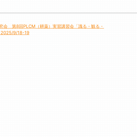
研究会 第8回PLCM（耕薬）実習講習会「識る・観る・
25/9/18-19