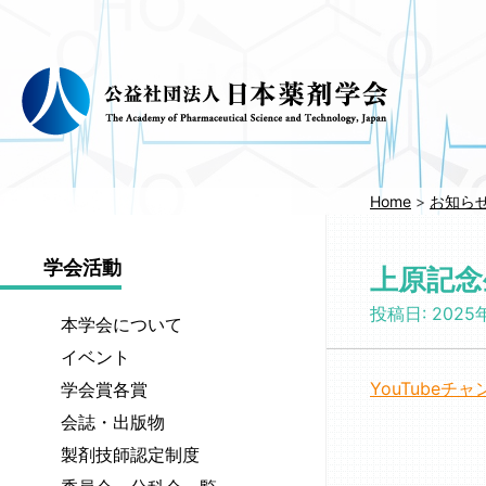
コ
ン
テ
ン
ツ
へ
移
動
Home
>
お知ら
学会活動
上原記念
投稿日:
2025
本学会について
執
イベント
行
開
YouTube
学会賞各賞
部
催
公
会誌・出版物
会
中
募
長
学
／
製剤技師認定制度
案
メ
会
開
認
内