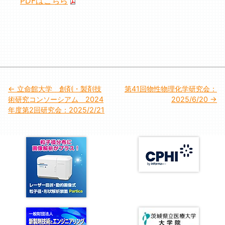
PDFはこちら
投
立命館大学 創剤・製剤技
第41回物性物理化学研究会：
術研究コンソーシアム 2024
2025/6/20
稿
年度第2回研究会：2025/2/21
ナ
ビ
ゲ
ー
シ
ョ
ン