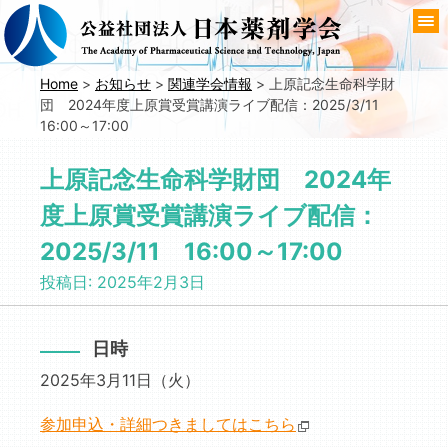
コ
ン
テ
ン
Home
>
お知らせ
>
関連学会情報
>
上原記念生命科学財
団 2024年度上原賞受賞講演ライブ配信：2025/3/11
ツ
16:00～17:00
へ
移
上原記念生命科学財団 2024年
動
度上原賞受賞講演ライブ配信：
2025/3/11 16:00～17:00
投稿日:
2025年2月3日
日時
2025年3月11日（火）
参加申込・詳細つきましてはこちら