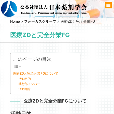
コ
ン
テ
ン
Home
>
フォーカスグループ
>
医療ZDと完全分業FG
ツ
へ
医療ZDと完全分業FG
移
動
このページの目次
医療ZDと完全分業FGについて
活動目的
執行部メンバー
活動紹介
医療ZDと完全分業FGについて
活動目的