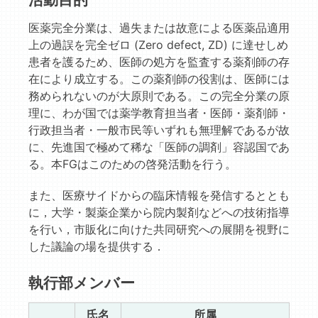
医薬完全分業は、過失または故意による医薬品適用
上の過誤を完全ゼロ (Zero defect, ZD) に達せしめ
患者を護るため、医師の処方を監査する薬剤師の存
在により成立する。この薬剤師の役割は、医師には
務められないのが大原則である。この完全分業の原
理に、わが国では薬学教育担当者・医師・薬剤師・
行政担当者・一般市民等いずれも無理解であるが故
に、先進国で極めて稀な「医師の調剤」容認国であ
る。本FGはこのための啓発活動を行う。
また、医療サイドからの臨床情報を発信するととも
に，大学・製薬企業から院内製剤などへの技術指導
を行い，市販化に向けた共同研究への展開を視野に
した議論の場を提供する．
執行部メンバー
氏名
所属