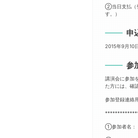
賞
剤
剤
②当日支払（
優
学
技
す。）
秀
FG
術
論
伝
デ
文
申
承
ジ
賞
委
タ
創
員
ル
2015年9月1
剤
会
製
特
剤
製
別
参
学
剤
賞
FG
技
Postdoctoral
師
講演会に参加
Presentation
認
た方には、確
Award
定
国
委
参加登録連絡用メイ
際
員
フ
会
*************
ェ
出
ロ
版
①参加者名：
ー
委
製
員