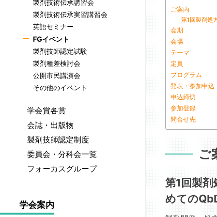
製剤技術伝承講習会
ッ
ご案内
セ
製剤技術伝承実習講習会
第1回製剤処
ー
英語セミナー
会期
ジ
FGイベント
会場
歴
製剤技師認定試験
テーマ
代
製剤種差検討会
定員
会
プログラム
公開市民講演会
長
発表・参加申込
一
その他のイベント
申込締切
覧
参加登録
学会賞各賞
年
問合せ先
次
公
会誌・出版物
報
募
学
製剤技師認定制度
告・
案
会
ご
計
認
内
委員会・分科会一覧
誌
画
定
薬
国
「薬
フォーカスグループ
製
総
師
際
剤
第1回製
経
剤
会
メ
標
学」
口
技
議
めてのQb
ダ
準
最
公
吸
師
学会案内
事
ル
医
新
式
収
一
録