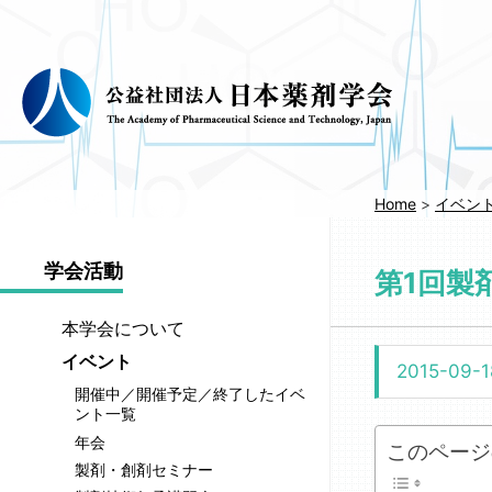
コ
ン
テ
ン
ツ
へ
移
動
Home
>
イベン
学会活動
第1回製
本学会について
執
イベント
2015-09-1
行
開催中／開催予定／終了したイベ
部
ント一覧
会
年会
このページ
長
製剤・創剤セミナー
メ