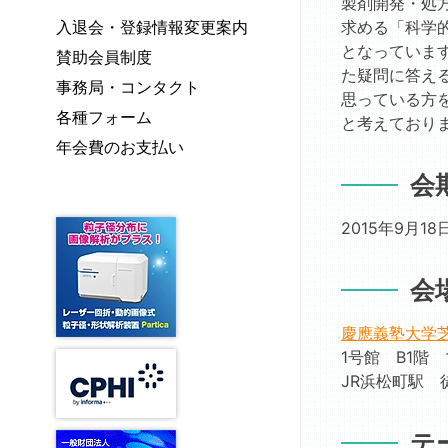
薬
製剤開発・処
学
号
英
FG
覧
分
定
求める「科学的
入退会・登録情報変更案内
会
の
文
経
製
業
款・
賞
目
となっていま
誌”JDDST”
賛助会員制度
皮
剤
推
細
次
功
た疑問に答え
出
投
技
進
則・
事務局・コンタクト
績
若
思っている方
版
与
師
委
規
個
賞
各種フォーム
手
物
製
と考えており
認
員
程
人
研
剤
奨
定
年会費のお支払い
会
類
情
究
FG
励
制
「薬
報・
会
者
賞
度
経
剤
著
紹
に
肺
T.
学」
作
介
2015年9月18日
つ
経
&
編
権
グ
い
鼻
A.
集
ラ
て
投
ヒ
委
会
ビ
与
グ
認
員
ア
製
チ
定
会
慶應義塾大学
記
剤
記
試
「薬
事
1号館 B1階
FG
念
験
剤
栄
会
JR浜松町駅 
核
サ
学」
誉
告
酸・
ン
投
講
遺
「薬
プ
稿
テ
演
伝
と