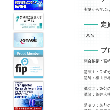
ル
論
賞
子
健
お
文
実例から学ぶは
医
T.
康
よ
審
薬
&
の
び
査
FG
A.
週
過
委
定
ヒ
間」
去
薬
員
グ
懸
の
物
会
100名
チ
賞
問
相
広
記
論
題
互
報
念
文
例
作
委
プ
賞
審
用・
員
査
個
旭
会
開会挨拶：宮
結
別
化
制
果
化
成
度
講演１：Qb
医
創
ご
改
講師：檜山行
療
剤
投
革
FG
開
稿
委
講演２：製剤
発
に
DDS
員
技
講師：荒井宏
つ
製
会
術
い
剤
英
賞
て
講演３：製剤
臨
語