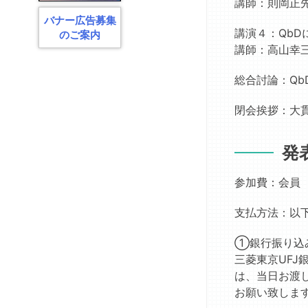
床
旭
講師：則岡正
ご
セ
応
化
購
バナー広告募集
ミ
用
成
読
講演４：Qb
のご案内
ナ
FG
創
に
講師：高山幸
ー
剤
関
小
委
研
す
児
総合討論：Qb
員
究
る
製
会
奨
お
剤
閉会挨拶：大
製
励
問
FG
剤・
賞
い
物
創
合
発
永
性
剤
わ
井
FG
セ
せ
記
参加費：会員 5
臨
ミ
念
床
ナ
国
支払方法：以
製
ー
際
剤
実
女
①銀行振り込
FG
行
性
委
三菱東京UFJ
超
科
員
は、当日お渡
分
学
会
子
お願い致しま
者
薬
製