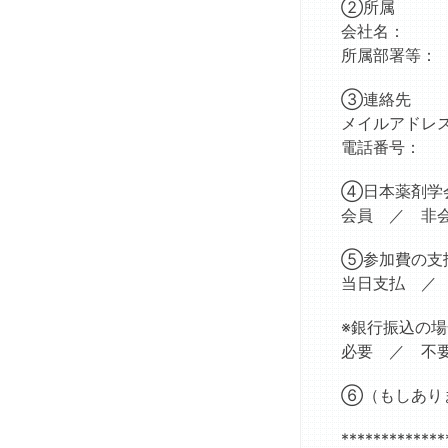
②所属
剤
会
会社名：
の
FG
所属部署等：
達
統
人
括
③連絡先
委
メイルアドレ
員
電話番号：
会
医
④日本薬剤学
薬
会員 ／ 非
品
の
⑤参加費の支
包
当日支払 ／
装
と
情
※銀行振込の
報
必要 ／ 不
分
科
⑥（もしあり
会
教
*************