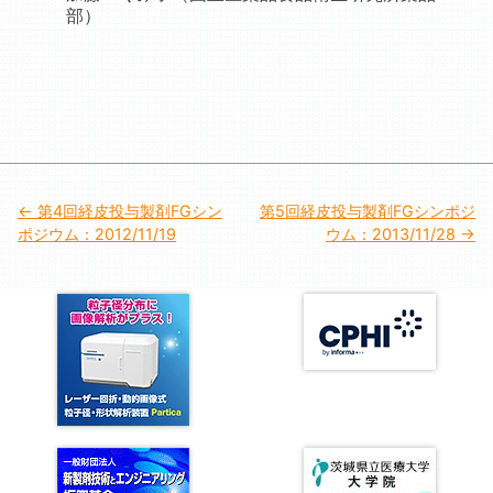
部）
投
第4回経皮投与製剤FGシン
第5回経皮投与製剤FGシンポジ
ポジウム：2012/11/19
ウム：2013/11/28
稿
ナ
ビ
ゲ
ー
シ
ョ