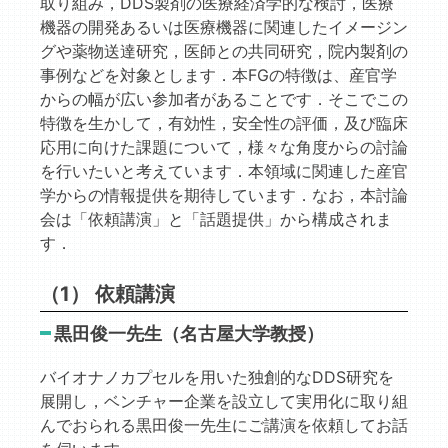
取り組み，DDS製剤の医療経済学的な検討，医療
機器の開発あるいは医療機器に関連したイメージン
グや薬物送達研究，医師との共同研究，院内製剤の
事例などを対象とします．本FGの特徴は、産官学
からの幅が広い参加者があることです．そこでこの
特徴を生かして，有効性，安全性の評価，及び臨床
応用に向けた課題について，様々な角度からの討論
を行いたいと考えています．本領域に関連した産官
学からの情報提供を期待しています．なお，本討論
会は「依頼講演」と「話題提供」から構成されま
す．
（1） 依頼講演
黒田俊一先生（名古屋大学教授）
バイオナノカプセルを用いた独創的なDDS研究を
展開し，ベンチャー企業を設立して実用化に取り組
んでおられる黒田俊一先生にご講演を依頼してお話