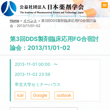
コ
ン
テ
ン
Home
>
イベント
>
第3回DDS製剤臨床応用FG合宿討論
会：2013/11/01-02
ツ
へ
第3回DDS製剤臨床応用FG合宿討
移
動
論会：2013/11/01-02
2013-11-01 00:00
〜
2013-11-02 23:59
帝京大学セミナーハウス
ical
Google
outlook