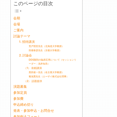
このページの目次
会期
会場
ご案内
討論テーマ
1. 招待講演
荒戸照世先生（北海道大学教授）
田畑泰彦先生（京都大学教授）
2. 討論会
DDS製剤の臨床応用について（セッションリ
ーダー：浅井知浩）
（1） 依頼講演
黒田俊一先生（名古屋大学教授）
菊池寛先生（エーザイ株式会社理事）
（2） 話題提供
演題募集
参加定員
参加費
申込締め切り
発表・参加申込・お問合せ
参加申込フォーム